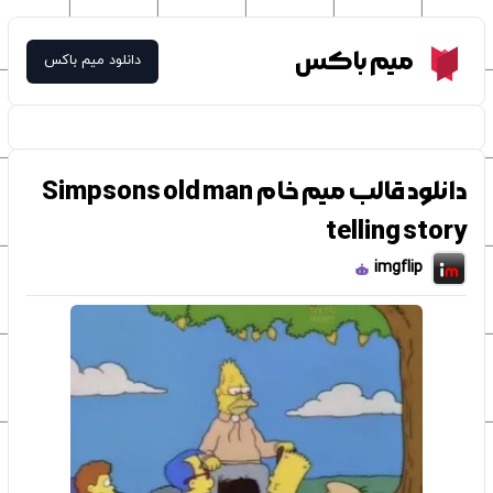
Meme Box
میم باکس
دانلود میم باکس
دانلود قالب میم خام Simpsons old man
telling story
imgflip