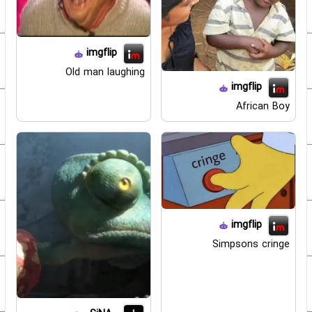
imgflip
Old man laughing
imgflip
African Boy
imgflip
Simpsons cringe