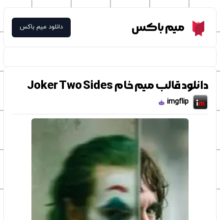
Meme Box
میم باکس
دانلود میم باکس
دانلود قالب میم خام Joker Two Sides
imgflip