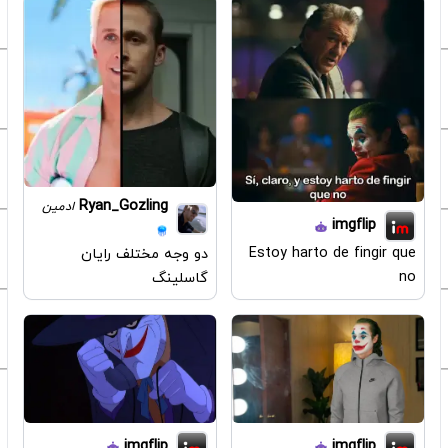
Ryan_Gozling
ادمین
imgflip
Estoy harto de fingir que
دو وجه مختلف رایان
no
گاسلینگ
imgflip
imgflip