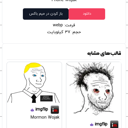
Phone Wojak
دانلود
باز کردن در میم باکس
فرمت: webp
حجم: 37 کیلوبایت
قالب‌های مشابه
imgflip
Mormon Wojak
imgflip