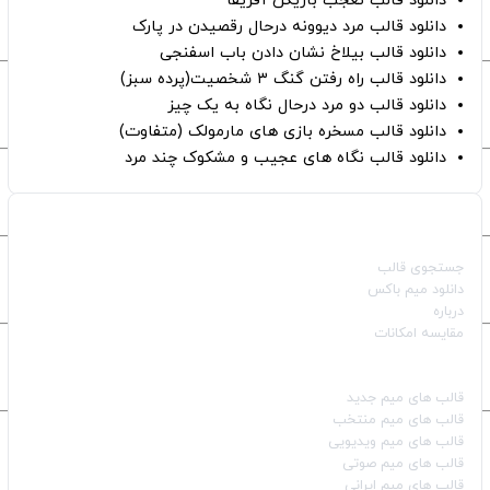
دانلود قالب تعجب بازیکن آفریقا
دانلود قالب مرد دیوونه درحال رقصیدن در پارک
دانلود قالب بیلاخ نشان دادن باب اسفنجی
دانلود قالب راه رفتن گنگ ۳ شخصیت(پرده سبز)
دانلود قالب دو مرد درحال نگاه به یک چیز
دانلود قالب مسخره بازی های مارمولک (متفاوت)
دانلود قالب نگاه های عجیب و مشکوک چند مرد
صفحات اصلی
جستجوی قالب
دانلود میم باکس
درباره
مقایسه امکانات
دسته بندی قالب‌ها
قالب‌ های میم جدید
قالب‌ های میم منتخب
قالب‌ های میم ویدیویی
قالب‌ های میم صوتی
قالب‌ های میم ایرانی