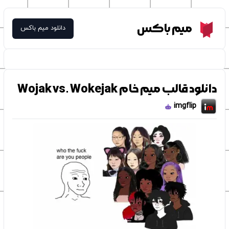
Meme Box
میم باکس
دانلود میم باکس
دانلود قالب میم خام Wojak vs. Wokejak
imgflip