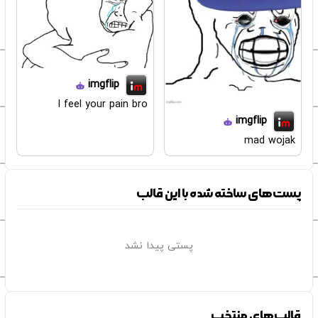
imgflip
I feel your pain bro
imgflip
mad wojak
پست‌های ساخته شده با این قالب
پستی پیدا نشد
قالب‌های منتخب