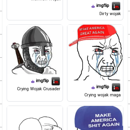
imgflip
Dirty wojak
imgflip
imgflip
Crying Wojak Crusader
Crying wojak maga