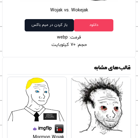
Wojak vs. Wokejak
دانلود
باز کردن در میم باکس
فرمت: webp
حجم: 70 کیلوبایت
قالب‌های مشابه
imgflip
Mormon Wojak