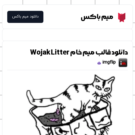
Meme Box
میم باکس
دانلود میم باکس
دانلود قالب میم خام Wojak Litter
imgflip