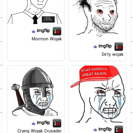
imgflip
Mormon Wojak
imgflip
Dirty wojak
imgflip
imgflip
Crying Wojak Crusader