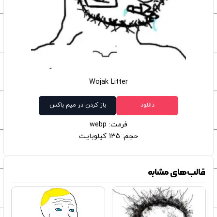
Wojak Litter
دانلود
باز کردن در میم باکس
فرمت: webp
حجم: 135 کیلوبایت
قالب‌های مشابه