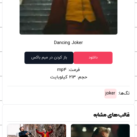
Dancing Joker
دانلود
باز کردن در میم باکس
فرمت: mp4
حجم: 213 کیلوبایت
تگ‌ها:
joker
قالب‌های مشابه