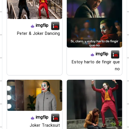
imgflip
Peter & Joker Dancing
imgflip
Estoy harto de fingir que
no
imgflip
Joker Tracksuit