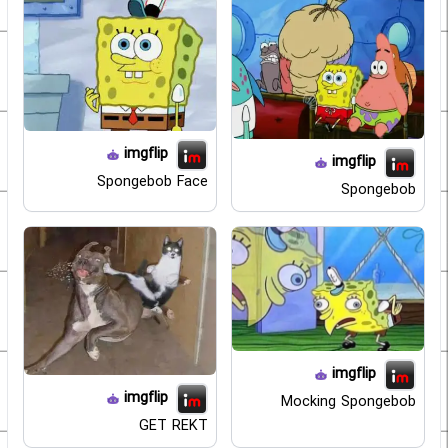
imgflip
imgflip
Spongebob Face
Spongebob
imgflip
imgflip
Mocking Spongebob
GET REKT