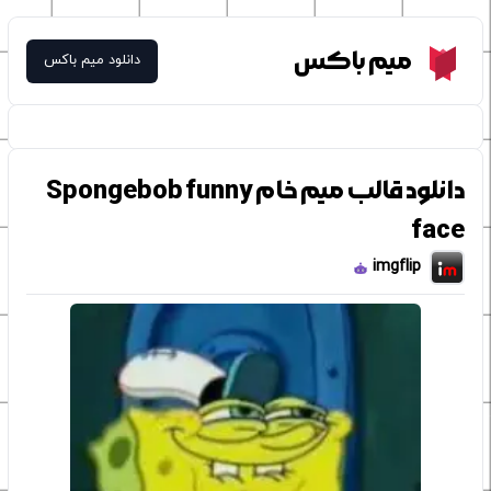
Meme Box
میم باکس
دانلود میم باکس
دانلود قالب میم خام Spongebob funny
face
imgflip