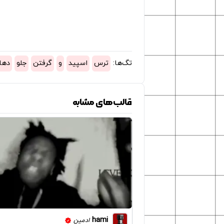
تگ‌ها:
ترس
اسپید
و
گرفتن
جلو
دها
قالب‌های مشابه
hami
ادمین