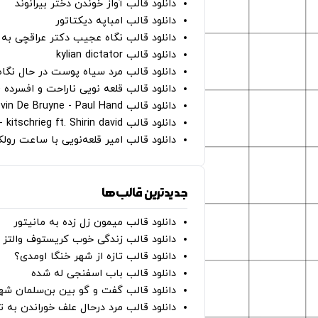
دانلود قالب آواز خوندن دختر بیرانوند
دانلود قالب امباپه دیکتاتور
دانلود قالب نگاه عجیب دکتر عراقچی به 
دانلود قالب kylian dictator
دانلود قالب مرد سیاه پوست در حال نگاه به دوربین - on
دانلود قالب قلعه نویی ناراحت و افسرده 
دانلود قالب Oh Kevin De Bruyne - Paul Hand
دانلود قالب Gut Genug - kitschrieg ft. Shirin david
دانلود قالب امیر قلعه‌نویی با ساعت رو
جدیدترین قالب‌ها
دانلود قالب میمون زل زده به مانیتور
دانلود قالب زندگی خوب کریستوف والتز
دانلود قالب تازه از شهر خنگا اومدی؟
دانلود قالب باب اسفنجی له شده
دانلود قالب گفت و گو بین بن‌سلمان شه
دانلود قالب مرد درحال علف خوراندن به 