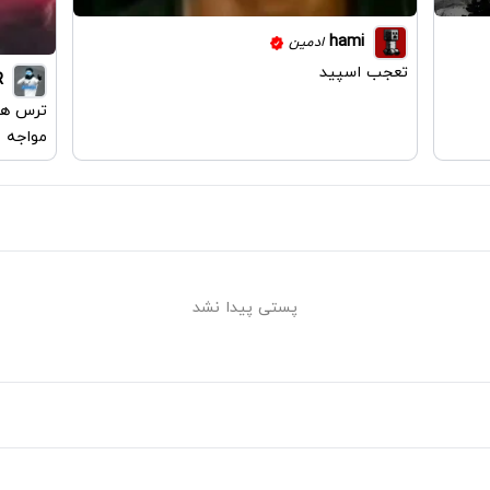
hami
ادمین
تعجب اسپید
R
ترس هات
مواجه 
پستی پیدا نشد