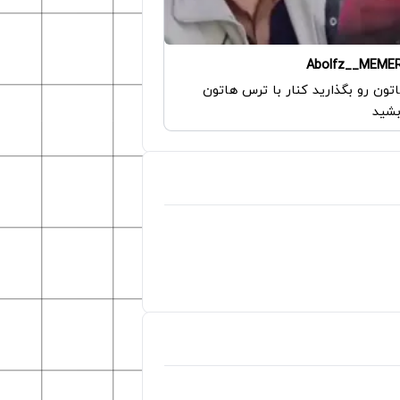
Abolfz__MEME
ون رو بگذارید کنار با ترس هاتون
بشید