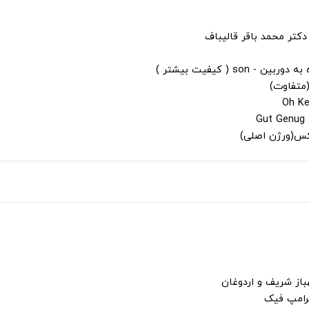
دکتر محمد باقر قالیباف
s ( کیفیت بیشتر )
(متفاوت)
لکس(ورژن اصلی)
باز شریف و اردوغان
ترامپ فیک