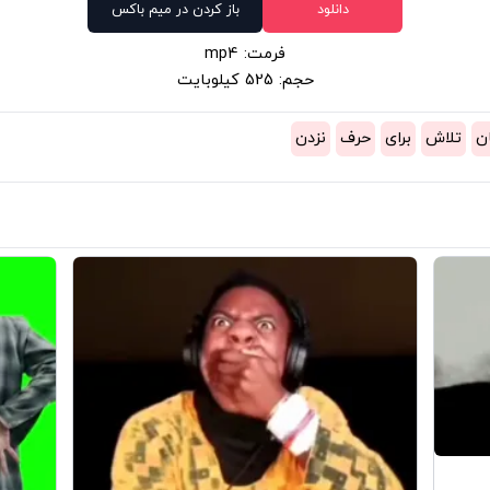
دانلود
باز کردن در میم باکس
فرمت: mp4
حجم: 525 کیلوبایت
ن
تلاش
برای
حرف
نزدن