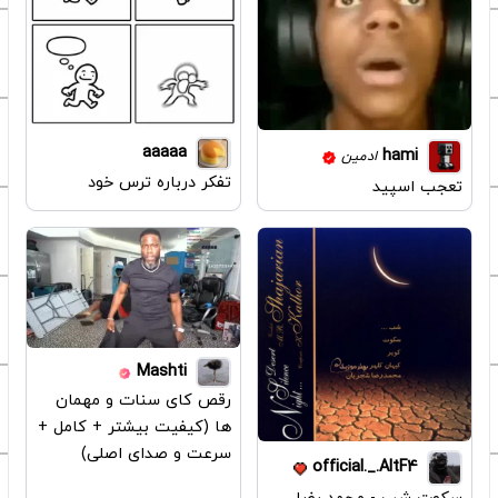
aaaaa
hami
ادمین
تفکر درباره ترس خود
تعجب اسپید
Mashti
رقص کای سنات و مهمان
ها (کیفیت بیشتر + کامل +
سرعت و صدای اصلی)
official._.AltF4