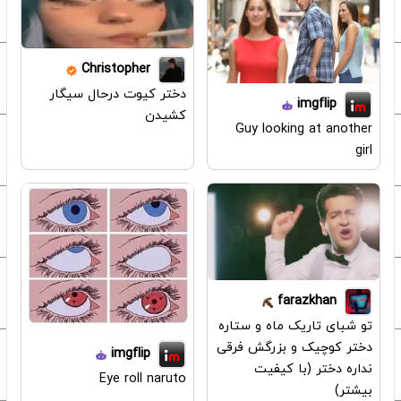
Christopher
دختر کیوت درحال سیگار
imgflip
کشیدن
Guy looking at another
girl
farazkhan
تو شبای تاریک ماه و ستاره
دختر کوچیک و بزرگش فرقی
imgflip
نداره دختر (با کیفیت
Eye roll naruto
بیشتر)