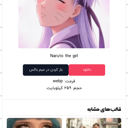
Naruto the girl
دانلود
باز کردن در میم باکس
فرمت: webp
حجم: 259 کیلوبایت
قالب‌های مشابه