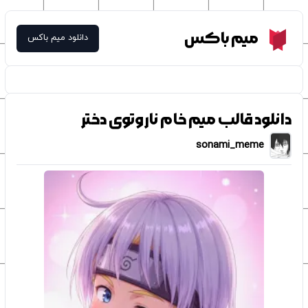
Meme Box
میم باکس
دانلود میم باکس
دانلود قالب میم خام ناروتوی دختر
sonami_meme