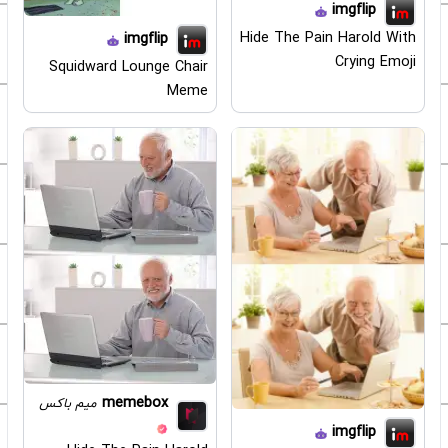
imgflip
Hide The Pain Harold With
imgflip
Crying Emoji
Squidward Lounge Chair
Meme
memebox
میم باکس
imgflip