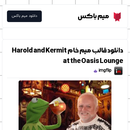
Meme Box
میم باکس
دانلود میم باکس
دانلود قالب میم خام Harold and Kermit
at the Oasis Lounge
imgflip