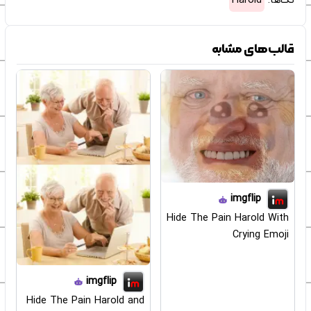
تگ‌ها:
Harold
قالب‌های مشابه
imgflip
Hide The Pain Harold With
Crying Emoji
imgflip
Hide The Pain Harold and