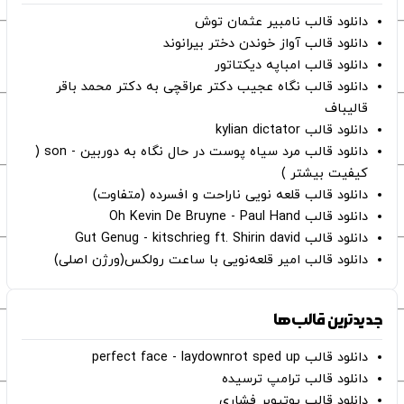
دانلود قالب نامبیر عثمان ‌توش
دانلود قالب آواز خوندن دختر بیرانوند
دانلود قالب امباپه دیکتاتور
دانلود قالب نگاه عجیب دکتر عراقچی به دکتر محمد باقر
قالیباف
دانلود قالب kylian dictator
دانلود قالب مرد سیاه پوست در حال نگاه به دوربین - son (
کیفیت بیشتر )
دانلود قالب قلعه نویی ناراحت و افسرده (متفاوت)
دانلود قالب Oh Kevin De Bruyne - Paul Hand
دانلود قالب Gut Genug - kitschrieg ft. Shirin david
دانلود قالب امیر قلعه‌نویی با ساعت رولکس(ورژن اصلی)
جدیدترین قالب‌ها
دانلود قالب perfect face - laydownrot sped up
دانلود قالب ترامپ ترسیده
دانلود قالب یوتیوبر فشاری