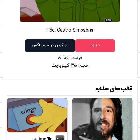
Fidel Castro Simpsons
دانلود
باز کردن در میم باکس
فرمت: webp
حجم: 35 کیلوبایت
قالب‌های مشابه
imgflip