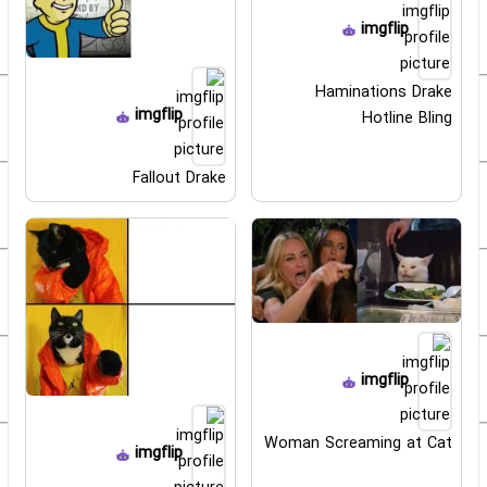
imgflip
Haminations Drake
imgflip
Hotline Bling
Fallout Drake
imgflip
Woman Screaming at Cat
imgflip