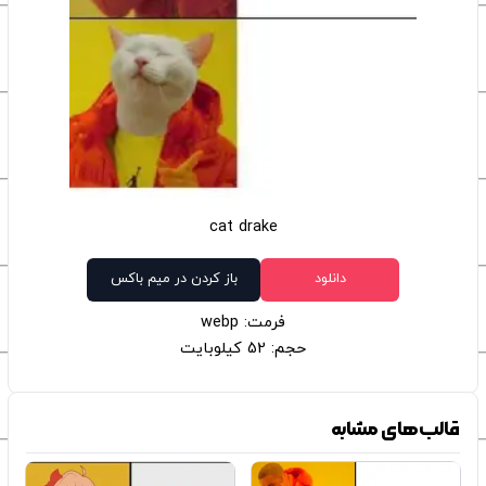
cat drake
دانلود
باز کردن در میم باکس
فرمت: webp
حجم: 52 کیلوبایت
قالب‌های مشابه