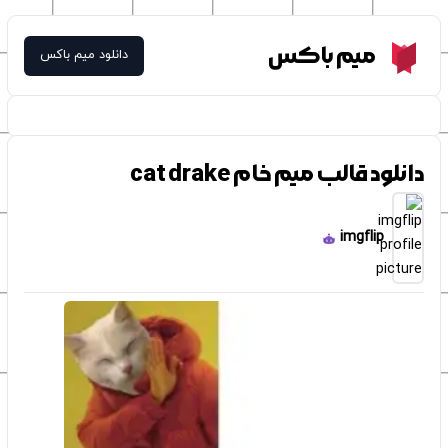
Meme Box
میم باکس
دانلود میم باکس
دانلود قالب میم خام cat drake
imgflip