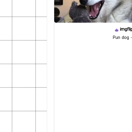
imgfli
Pun dog -