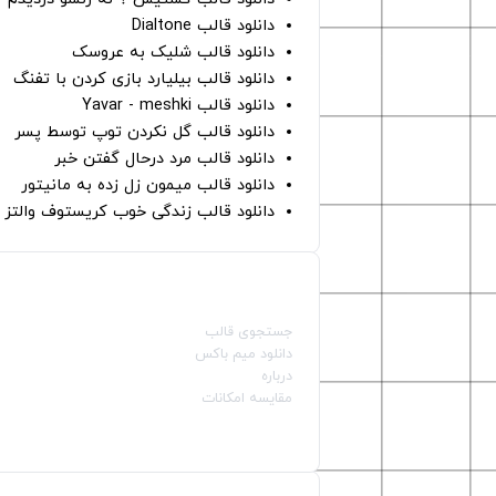
دانلود قالب Dialtone
دانلود قالب شلیک به عروسک
دانلود قالب بیلیارد بازی کردن با تفنگ
دانلود قالب Yavar - meshki
دانلود قالب گل نکردن توپ توسط پسر
دانلود قالب مرد درحال گفتن خبر
دانلود قالب میمون زل زده به مانیتور
دانلود قالب زندگی خوب کریستوف والتز
صفحات اصلی
جستجوی قالب
دانلود میم باکس
درباره
مقایسه امکانات
دسته بندی قالب‌ها