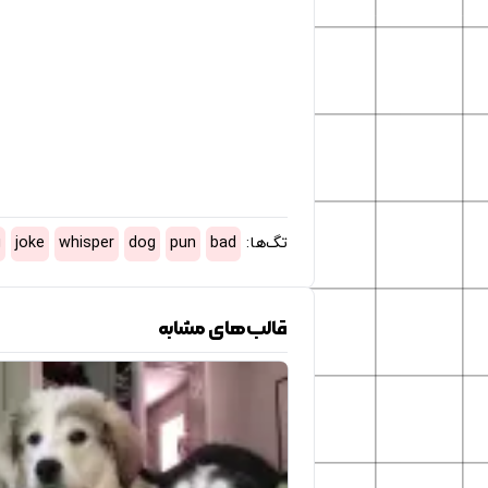
تگ‌ها:
bad
pun
dog
whisper
joke
g
قالب‌های مشابه