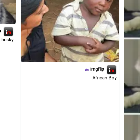
p
 husky
imgflip
African Boy