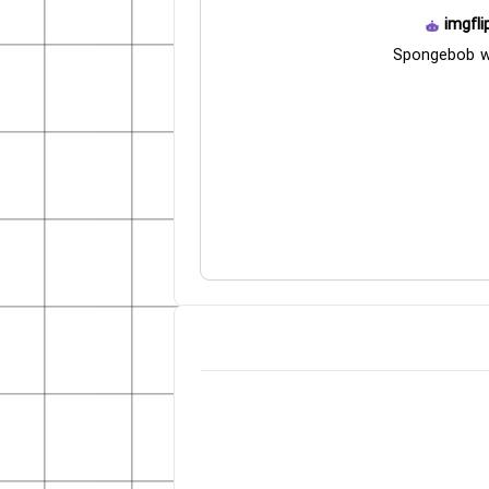
imgfli
Spongebob w