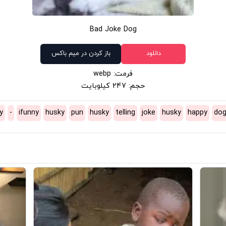
Bad Joke Dog
دانلود
باز کردن در میم باکس
فرمت: webp
حجم: 247 کیلوبایت
y
-
ifunny
husky
pun
husky
telling
joke
husky
happy
do