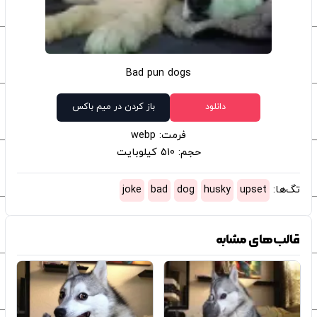
Bad pun dogs
دانلود
باز کردن در میم باکس
فرمت: webp
حجم: 510 کیلوبایت
تگ‌ها:
upset
husky
dog
bad
joke
قالب‌های مشابه