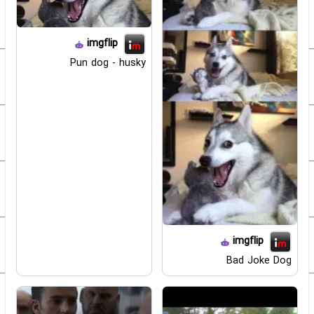
imgflip
Pun dog - husky
imgflip
Bad Joke Dog