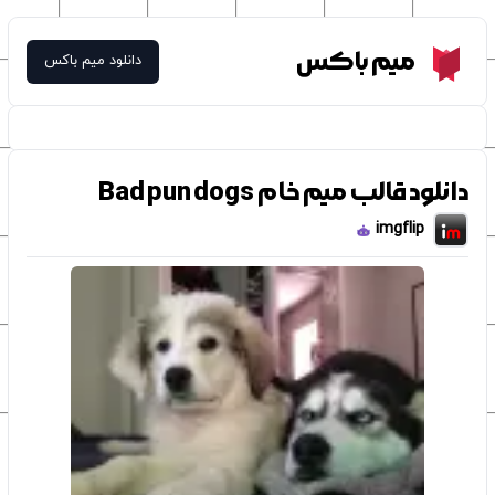
Meme Box
میم باکس
دانلود میم باکس
دانلود قالب میم خام Bad pun dogs
imgflip