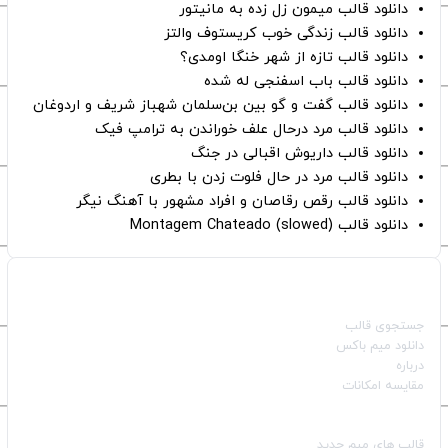
دانلود قالب میمون زل زده به مانیتور
دانلود قالب زندگی خوب کریستوف والتز
دانلود قالب تازه از شهر خنگا اومدی؟
دانلود قالب باب اسفنجی له شده
دانلود قالب گفت و گو بین بن‌سلمان شهباز شریف و اردوغان
دانلود قالب مرد درحال علف خوراندن به ترامپ فیک
دانلود قالب داریوش اقبالی در جنگ
دانلود قالب مرد در حال فلوت زدن با بطری
دانلود قالب رقص رقاصان و افراد مشهور با آهنگ نیگر
دانلود قالب Montagem Chateado (slowed)
صفحات اصلی
جستجوی قالب
دانلود میم باکس
درباره
مقایسه امکانات
دسته بندی قالب‌ها
قالب‌ های میم جدید