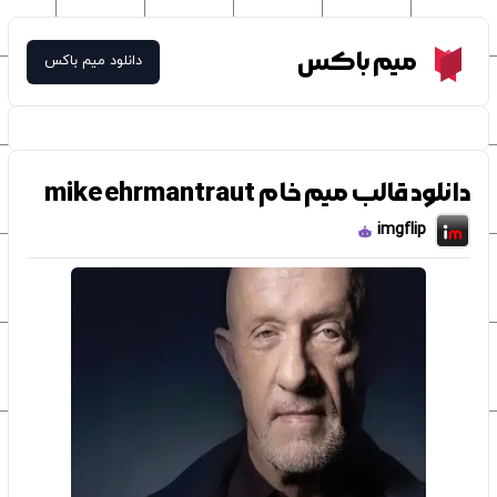
Meme Box
میم باکس
دانلود میم باکس
دانلود قالب میم خام mike ehrmantraut
imgflip