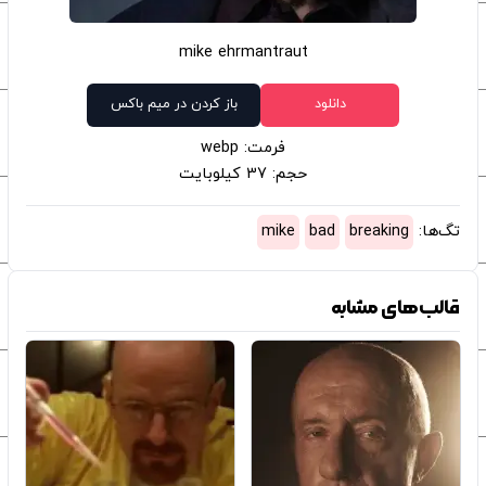
mike ehrmantraut
دانلود
باز کردن در میم باکس
فرمت: webp
حجم: 37 کیلوبایت
تگ‌ها:
breaking
bad
mike
قالب‌های مشابه