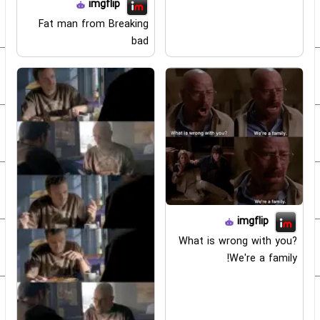
imgflip
Fat man from Breaking
bad
imgflip
What is wrong with you?
We're a family!