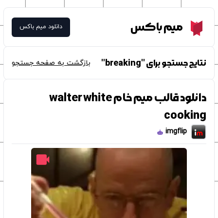
Meme Box
میم باکس
دانلود میم باکس
نتایج جستجو برای "breaking"
بازگشت به صفحه جستجو
دانلود قالب میم خام walter white
cooking
imgflip