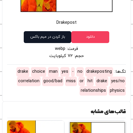
Drakepost
دانلود
باز کردن در میم باکس
فرمت: webp
حجم: 72 کیلوبایت
تگ‌ها:
drakeposting
no
-
yes
man
choice
drake
correlation
good/bad
miss
or
hit
drake
yes/no
relationships
physics
قالب‌های مشابه