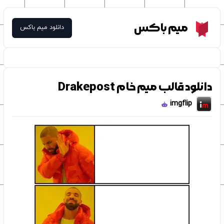
Meme Box
میم باکس
دانلود میم باکس
دانلود قالب میم خام Drakepost
imgflip