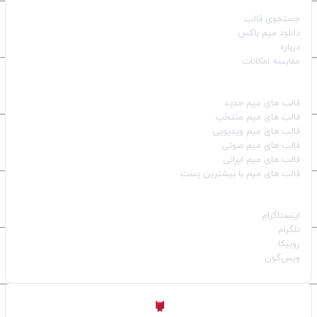
جستجوی قالب
دانلود میم باکس
درباره
مقایسه امکانات
دسته بندی قالب‌ها
قالب‌ های میم جدید
قالب‌ های میم منتخب
قالب‌ های میم ویدیویی
قالب‌ های میم صوتی
قالب‌ های میم ایرانی
قالب‌ های میم با بیشترین پست
شبکه‌های اجتماعی
اینستاگرام
تلگرام
روبیکا
ویس‌گون
ساخته شده با
توسط
Aligator