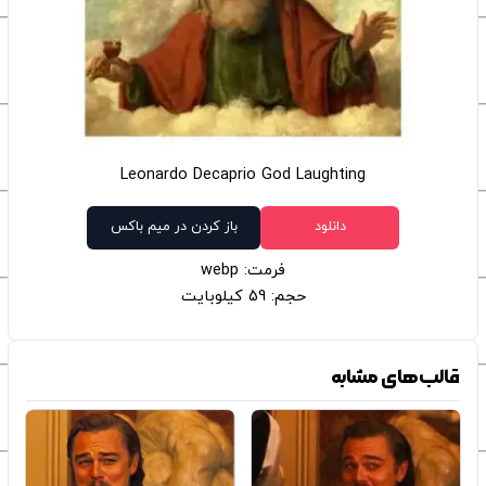
Leonardo Decaprio God Laughting
دانلود
باز کردن در میم باکس
فرمت: webp
حجم: 59 کیلوبایت
قالب‌های مشابه