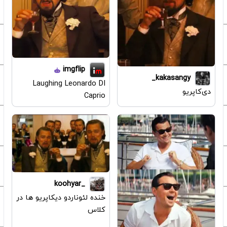
imgflip
kakasangy_
Laughing Leonardo DI
دی‌کاپریو
Caprio
_koohyar
خنده لئوناردو دیکاپریو ها در
کلاس