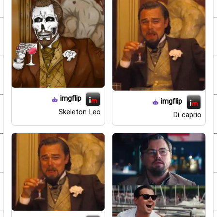
imgflip
imgflip
Skeleton Leo
Di caprio