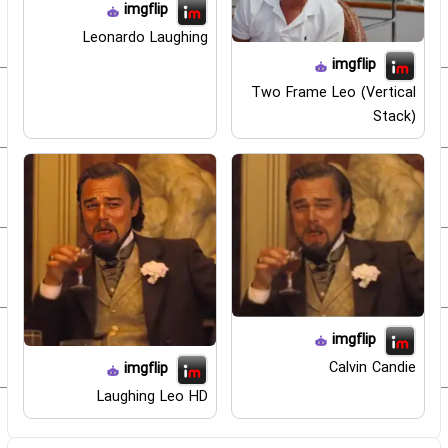
imgflip
Leonardo Laughing
imgflip
Two Frame Leo (Vertical
Stack)
imgflip
Calvin Candie
imgflip
Laughing Leo HD