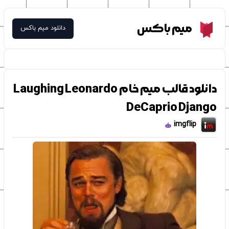
Meme Box
میم باکس
دانلود میم باکس
دانلود قالب میم خام Laughing Leonardo
DeCaprio Django
imgflip