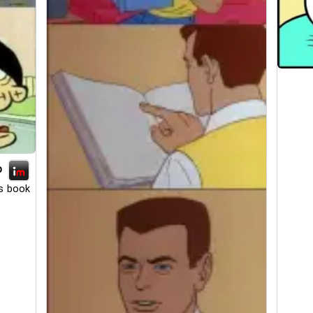
p
s book