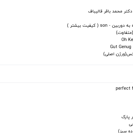
دکتر محمد باقر قالیباف
s ( کیفیت بیشتر )
(متفاوت)
لکس(ورژن اصلی)
 پارک
جی