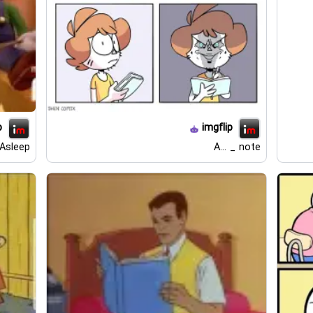
p
imgflip
 Asleep
A... _ note