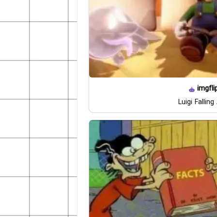
imgfli
Luigi Falling