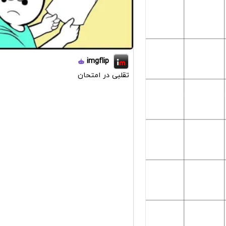
imgflip
تقلبی در امتحان