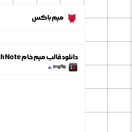
Meme Box
میم باکس
دانلود قالب میم خام Death Note
imgflip