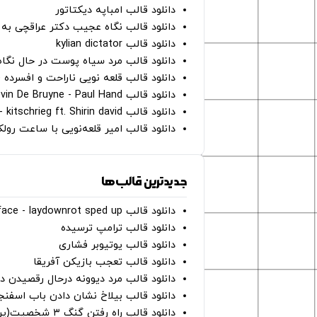
دانلود قالب امباپه دیکتاتور
دانلود قالب نگاه عجیب دکتر عراقچی به 
دانلود قالب kylian dictator
دانلود قالب مرد سیاه پوست در حال نگاه به دوربین - on
دانلود قالب قلعه نویی ناراحت و افسرده 
دانلود قالب Oh Kevin De Bruyne - Paul Hand
دانلود قالب Gut Genug - kitschrieg ft. Shirin david
دانلود قالب امیر قلعه‌نویی با ساعت رو
جدیدترین قالب‌ها
دانلود قالب perfect face - laydownrot sped up
دانلود قالب ترامپ ترسیده
دانلود قالب یوتیوبر فشاری
دانلود قالب تعجب بازیکن آفریقا
دانلود قالب مرد دیوونه درحال رقصیدن در
دانلود قالب بیلاخ نشان دادن باب اسفن
دانلود قالب راه رفتن گنگ ۳ شخصیت(پرده سبز)