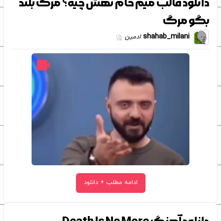
دانلود قالب میم خام تهش چیه؟ مرگ بلند
بگو مرگ
shahab_milani
ادمین
ادامه مطلب + دانلود