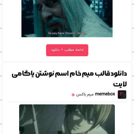
ادامه مطلب + دانلود
دانلود قالب میم خام اسم نوشتن یاگامی
لایت
memebox
میم باکس