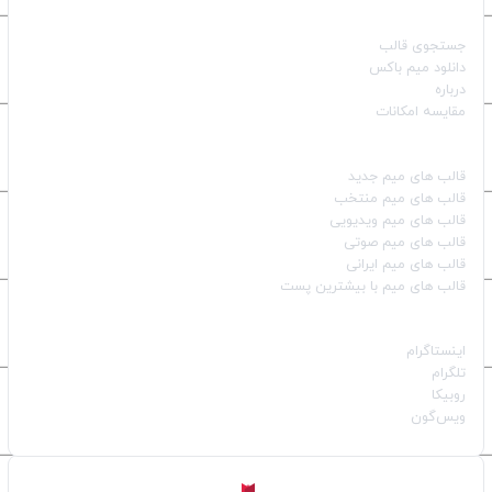
صفحات اصلی
جستجوی قالب
دانلود میم باکس
درباره
مقایسه امکانات
دسته بندی قالب‌ها
قالب‌ های میم جدید
قالب‌ های میم منتخب
قالب‌ های میم ویدیویی
قالب‌ های میم صوتی
قالب‌ های میم ایرانی
قالب‌ های میم با بیشترین پست
شبکه‌های اجتماعی
اینستاگرام
تلگرام
روبیکا
ویس‌گون
ساخته شده با
توسط
Aligator