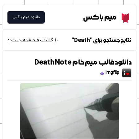
Meme Box
میم باکس
دانلود میم باکس
نتایج جستجو برای "Death"
بازگشت به صفحه جستجو
دانلود قالب میم خام Death Note
imgflip