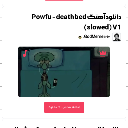
دانلود آهنگ Powfu - death bed
(slowed) V1
GodMeme1010.
ادامه مطلب + دانلود