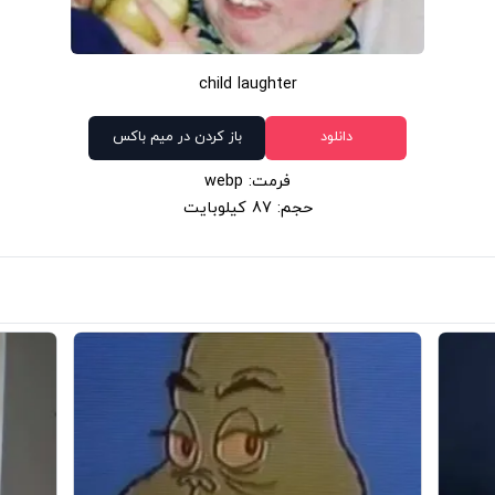
child laughter
دانلود
باز کردن در میم باکس
فرمت: webp
حجم: 87 کیلوبایت