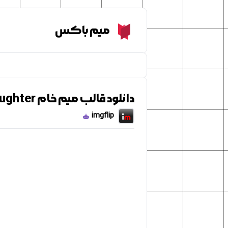
Meme Box
میم باکس
دانلود قالب میم خام child laughter
imgflip