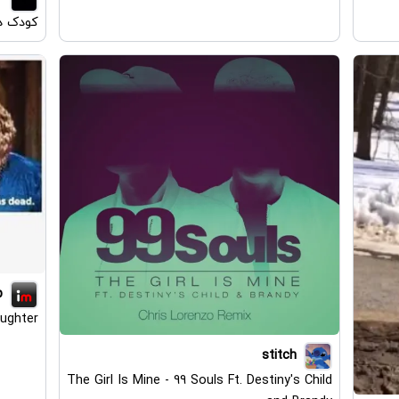
کودک در
p
ughter
stitch
The Girl Is Mine - 99 Souls Ft. Destiny's Child