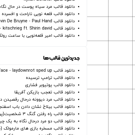
دانلود قالب مرد سیاه پوست در حال نگاه به دوربین - on
دانلود قالب قلعه نویی ناراحت و افسرده 
دانلود قالب Oh Kevin De Bruyne - Paul Hand
دانلود قالب Gut Genug - kitschrieg ft. Shirin david
دانلود قالب امیر قلعه‌نویی با ساعت رو
جدیدترین قالب‌ها
دانلود قالب perfect face - laydownrot sped up
دانلود قالب ترامپ ترسیده
دانلود قالب یوتیوبر فشاری
دانلود قالب تعجب بازیکن آفریقا
دانلود قالب مرد دیوونه درحال رقصیدن در
دانلود قالب بیلاخ نشان دادن باب اسفن
دانلود قالب راه رفتن گنگ ۳ شخصیت(پرده سبز)
دانلود قالب دو مرد درحال نگاه به یک چی
دانلود قالب مسخره بازی های مارمولک (