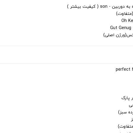
s ( کیفیت بیشتر )
(متفاوت)
لکس(ورژن اصلی)
 پارک
جی
ز
متفاوت)