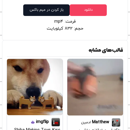
دانلود
باز کردن در میم باکس
فرمت: mp4
حجم: 832 کیلوبایت
قالب‌های مشابه
imgflip
Matthew
ادمین