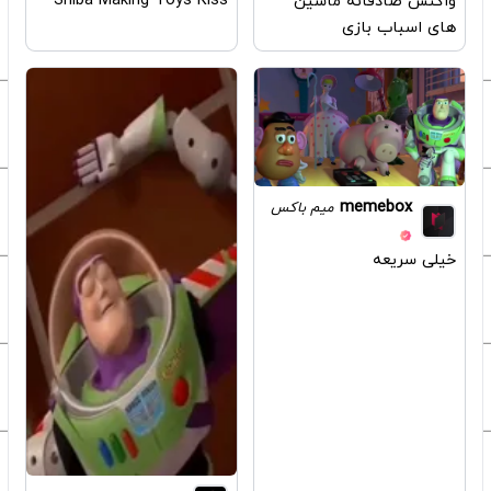
Shiba Making Toys Kiss
واکنش صادقانه ماشین
های اسباب بازی
memebox
میم باکس
خیلی سریعه