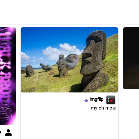
imgflip
my oh moai
h