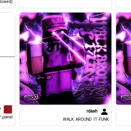
Slowed)
r
rdash
2 panel
WALK AROUND IT FUNK