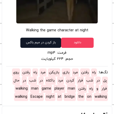
Walking the game character at night
دانلود
باز کردن در میم باکس
فرمت: mp4
حجم: 224 کیلوبایت
تگ‌ها:
راه
رفتن
مرد
بازی
بازیکن
مرد
راه
رفتن
روی
پل
در
شب
فرار
کردن
مرد
باکلاه
در
شب
در
حال
فرار
و
راه
رفتن
man
player
game
man
walking
walking
Escape
night
at
bridge
the
on
walking