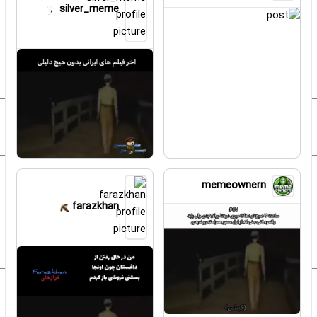
silver_meme
memeownern
farazkhan