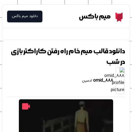
Meme Box
میم باکس
دانلود میم باکس
دانلود قالب میم خام راه رفتن کاراکتر بازی
در شب
omid_888
ادمین