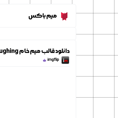
Meme Box
میم باکس
دانلود قالب میم خام Trump Laughing
imgflip