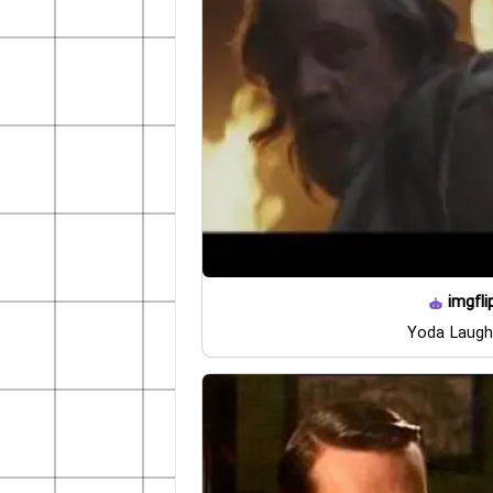
imgfli
Yoda Laughi