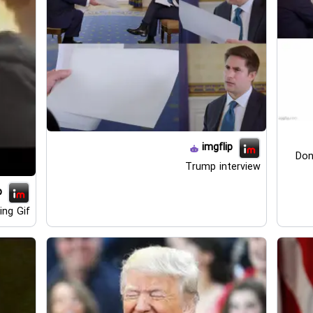
imgflip
Don
Trump interview
p
ng Gif