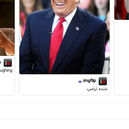
p
aughing
imgflip
خنده ترامپ