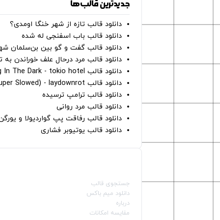
جدیدترین قالب‌ها
دانلود قالب تازه از شهر خنگا اومدی؟
دانلود قالب باب اسفنجی له شده
دانلود قالب گفت و گو بین بن‌سلمان شه
دانلود قالب مرد درحال علف خوراندن به 
دانلود قالب Dancing In The Dark - tokio hotel
دانلود قالب hunter eyes (super Slowed) - laydownrot
دانلود قالب ترامپ ترسیده
دانلود قالب مرد روانی
دانلود قالب رفاقت پپ گواردیولا و یورگ
دانلود قالب یوتیوبر فشاری
صفحات اصلی
جستجوی قالب
دانلود میم باکس
درباره
مقایسه امکانات