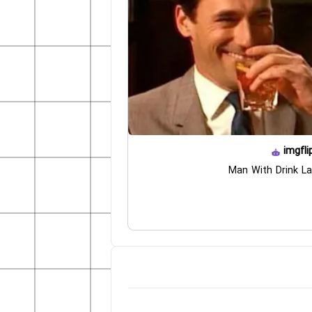
imgfli
Man With Drink L