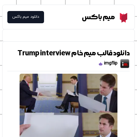
Meme Box
میم باکس
دانلود میم باکس
دانلود قالب میم خام Trump interview
imgflip