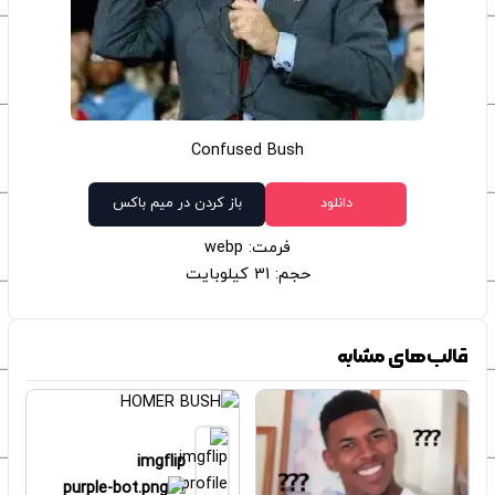
Confused Bush
دانلود
باز کردن در میم باکس
فرمت: webp
حجم: 31 کیلوبایت
قالب‌های مشابه
imgflip