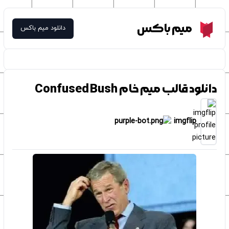
Meme Box
میم باکس
دانلود میم باکس
دانلود قالب میم خام Confused Bush
imgflip