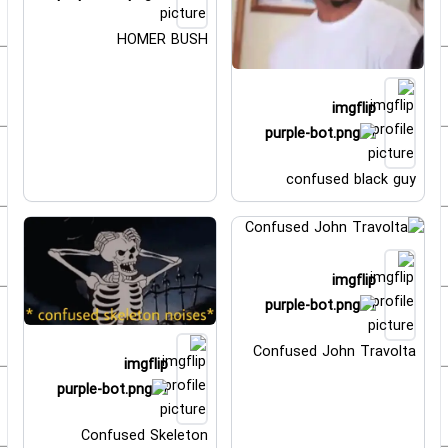
HOMER BUSH
imgflip
confused black guy
imgflip
Confused John Travolta
imgflip
Confused Skeleton