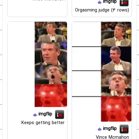
imgflip
Orgasming judge (4 rows)
imgflip
Keeps getting better
imgflip
Vince Mcmahon