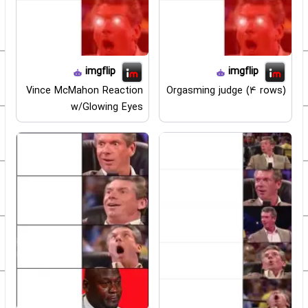
imgflip
imgflip
Vince McMahon Reaction
Orgasming judge (4 rows)
w/Glowing Eyes