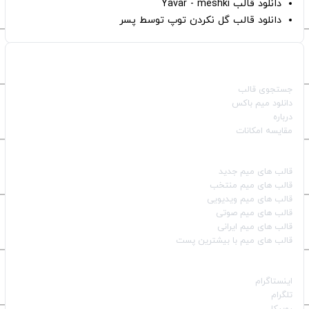
دانلود قالب Yavar - meshki
دانلود قالب گل نکردن توپ توسط پسر
صفحات اصلی
جستجوی قالب
دانلود میم باکس
درباره
مقایسه امکانات
دسته بندی قالب‌ها
قالب‌ های میم جدید
قالب‌ های میم منتخب
قالب‌ های میم ویدیویی
قالب‌ های میم صوتی
قالب‌ های میم ایرانی
قالب‌ های میم با بیشترین پست
شبکه‌های اجتماعی
اینستاگرام
تلگرام