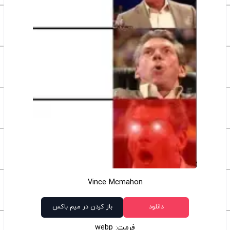
Vince Mcmahon
دانلود
باز کردن در میم باکس
فرمت: webp