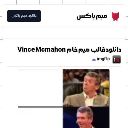
Meme Box
میم باکس
دانلود میم باکس
دانلود قالب میم خام Vince Mcmahon
imgflip