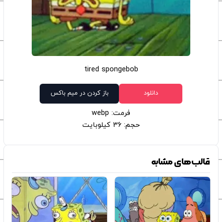
tired spongebob
دانلود
باز کردن در میم باکس
فرمت: webp
حجم: 36 کیلوبایت
قالب‌های مشابه