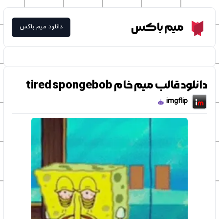
Meme Box
میم باکس
دانلود میم باکس
دانلود قالب میم خام tired spongebob
imgflip