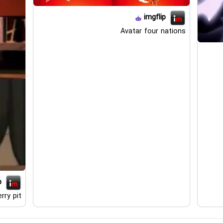
imgflip
Avatar four nations
p
rry pit