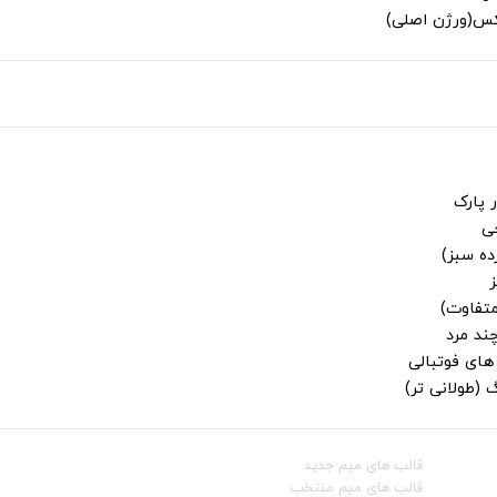
لکس(ورژن اصلی)
 پارک
جی
ز
متفاوت)
ند مرد
ای فوتبالی
 (طولانی تر)
قالب‌ های میم جدید
شبکه‌ه
قالب‌ های میم منتخب