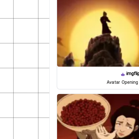
imgfli
Avatar Openin