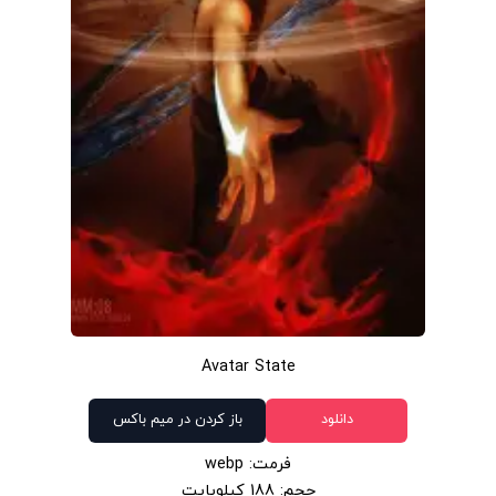
Avatar State
دانلود
باز کردن در میم باکس
فرمت: webp
حجم: 188 کیلوبایت