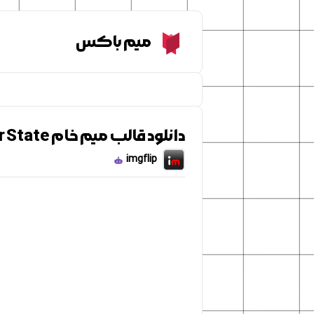
Meme Box
میم باکس
دانلود قالب میم خام Avatar State
imgflip