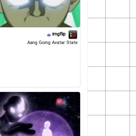
imgflip
Aang Going Avatar State