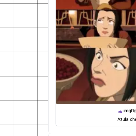
imgfli
Azula che