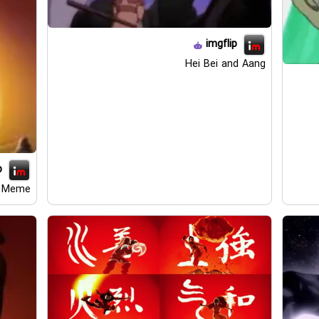
imgflip
Hei Bei and Aang
p
g Meme