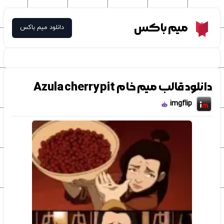
Meme Box
میم باکس
دانلود میم باکس
دانلود قالب میم خام Azula cherry pit
imgflip