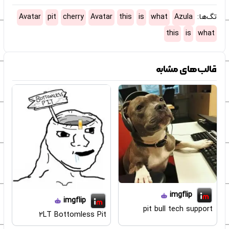
تگ‌ها:
Azula
what
is
this
Avatar
cherry
pit
Avatar
this
is
what
قالب‌های مشابه
imgflip
imgflip
pit bull tech support
2LT Bottomless Pit