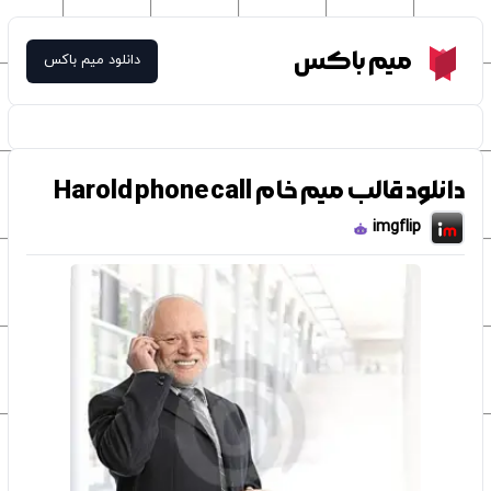
Meme Box
میم باکس
دانلود میم باکس
دانلود قالب میم خام Harold phone call
imgflip