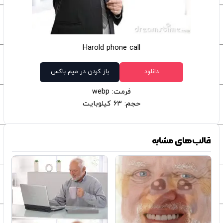
Harold phone call
دانلود
باز کردن در میم باکس
فرمت: webp
حجم: 63 کیلوبایت
قالب‌های مشابه