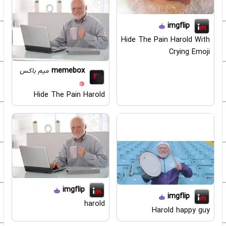
imgflip
Hide The Pain Harold With
Crying Emoji
memebox
میم باکس
Hide The Pain Harold
imgflip
imgflip
harold
Harold happy guy