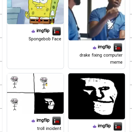
imgflip
Spongebob Face
imgflip
drake fixing computer
meme
imgflip
imgflip
troll incident