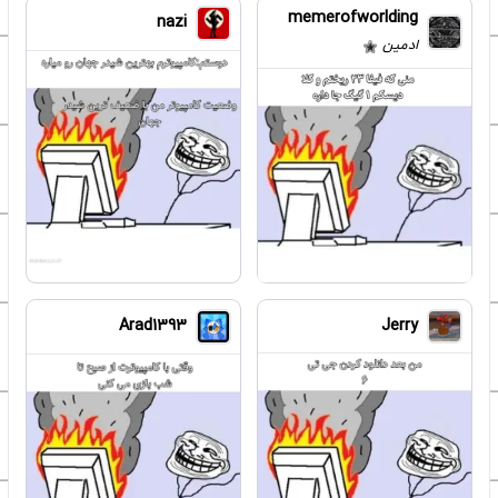
memerofworlding
nazi
ادمین
Jerry
Arad1393