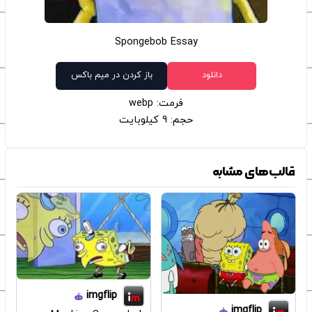
Spongebob Essay
دانلود
باز کردن در میم باکس
فرمت: webp
حجم: 9 کیلوبایت
قالب‌های مشابه
imgflip
imgflip