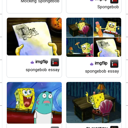
Mocking Spongebob
Spongebob
imgflip
imgflip
spongebob essay
spongebob essay