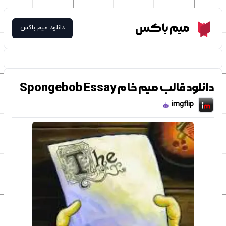
Meme Box
میم باکس
دانلود میم باکس
دانلود قالب میم خام Spongebob Essay
imgflip