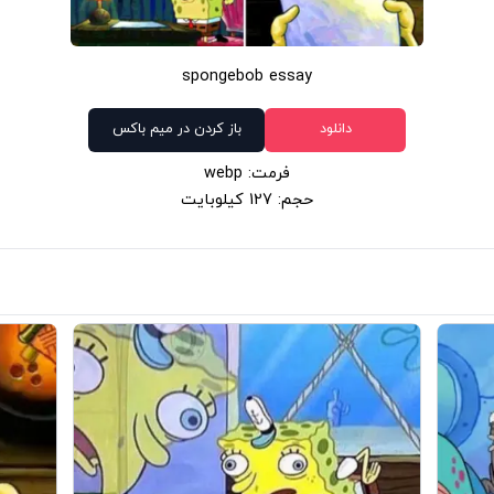
spongebob essay
دانلود
باز کردن در میم باکس
فرمت: webp
حجم: 127 کیلوبایت