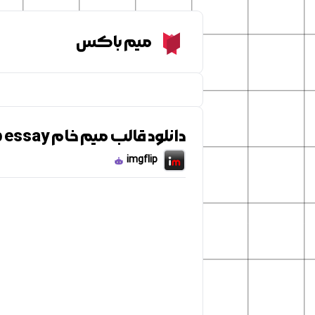
Meme Box
میم باکس
دانلود قالب میم خام spongebob essay
imgflip