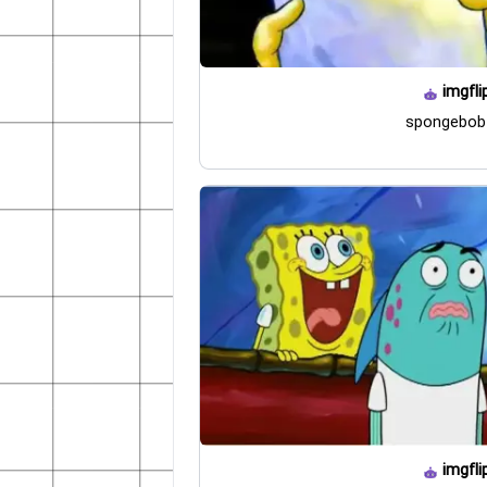
imgfli
spongebob
imgfli