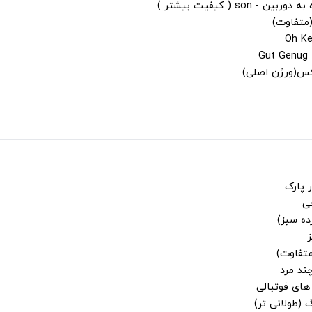
s ( کیفیت بیشتر )
(متفاوت)
لکس(ورژن اصلی)
 پارک
جی
ز
متفاوت)
ند مرد
ای فوتبالی
 (طولانی تر)