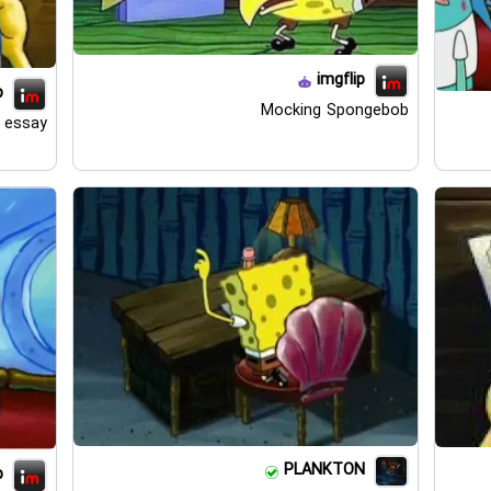
imgflip
p
Mocking Spongebob
 essay
PLANKTON
p