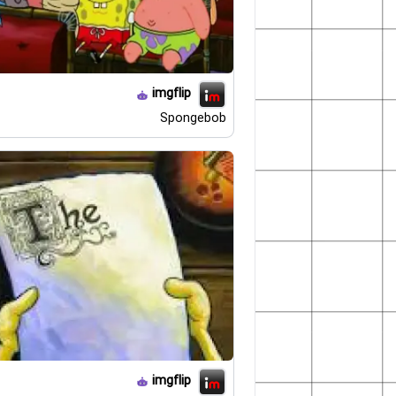
imgflip
Spongebob
imgflip