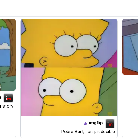
p
g story
imgflip
Pobre Bart, tan predecible