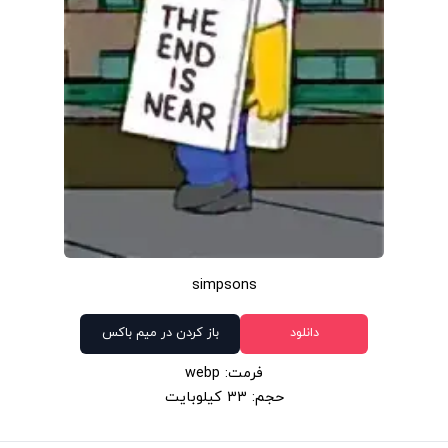
simpsons
دانلود
باز کردن در میم باکس
فرمت: webp
حجم: 33 کیلوبایت