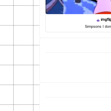
imgfli
Simpsons I don