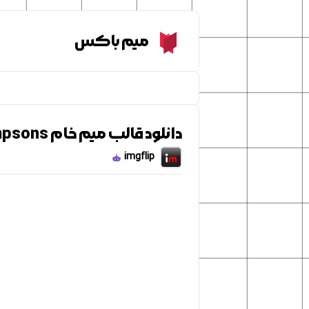
Meme Box
میم باکس
دانلود قالب میم خام simpsons
imgflip