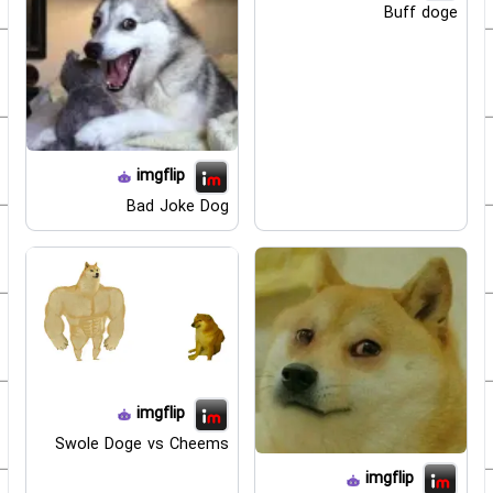
Buff doge
imgflip
Bad Joke Dog
imgflip
Swole Doge vs Cheems
imgflip