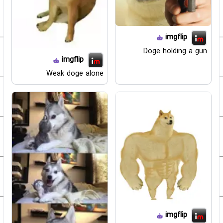
imgflip
Doge holding a gun
imgflip
Weak doge alone
imgflip