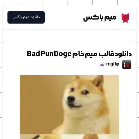
Meme Box
میم باکس
دانلود میم باکس
دانلود قالب میم خام Bad Pun Doge
imgflip