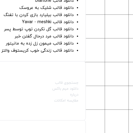
دانلود قالب Dialtone
دانلود قالب شلیک به عروسک
دانلود قالب بیلیارد بازی کردن با تفنگ
دانلود قالب Yavar - meshki
دانلود قالب گل نکردن توپ توسط پسر
دانلود قالب مرد درحال گفتن خبر
دانلود قالب میمون زل زده به مانیتور
دانلود قالب زندگی خوب کریستوف والتز
صفحات اصلی
جستجوی قالب
دانلود میم باکس
درباره
مقایسه امکانات
دسته بندی قالب‌ها