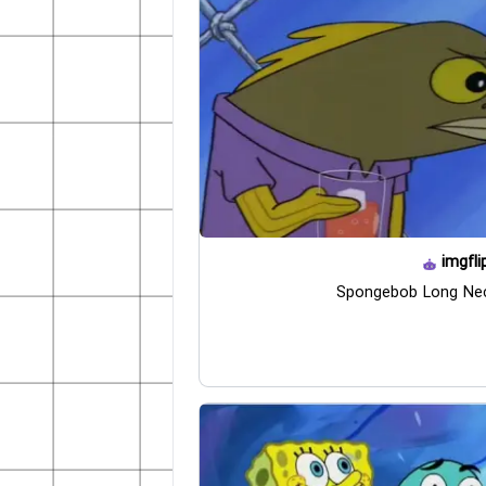
imgfli
Spongebob Long Nec