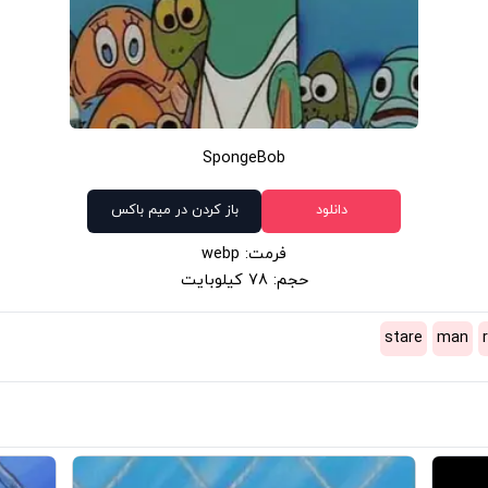
SpongeBob
دانلود
باز کردن در میم باکس
فرمت: webp
حجم: 78 کیلوبایت
stare
man