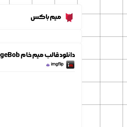
Meme Box
میم باکس
دانلود قالب میم خام SpongeBob
imgflip