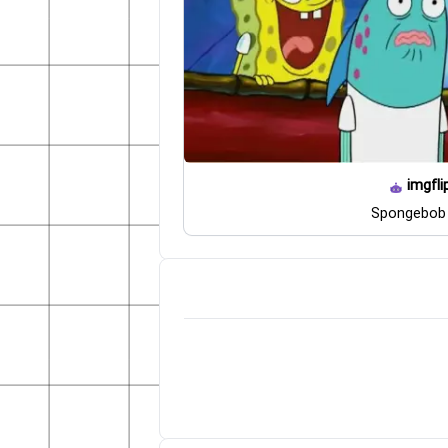
imgfli
Spongebob 