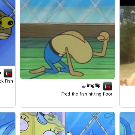
p
k Fish
imgflip
Fred the fish hitting floor