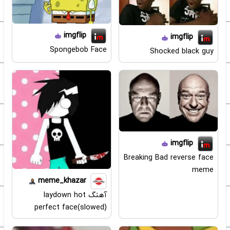
imgflip
imgflip
Spongebob Face
Shocked black guy
imgflip
Breaking Bad reverse face
meme
meme_khazar
آهنگ laydown hot
perfect face(slowed)