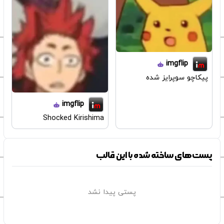
imgflip
پیکاچو سوپرایز شده
imgflip
Shocked Kirishima
پست‌های ساخته شده با این قالب
پستی پیدا نشد