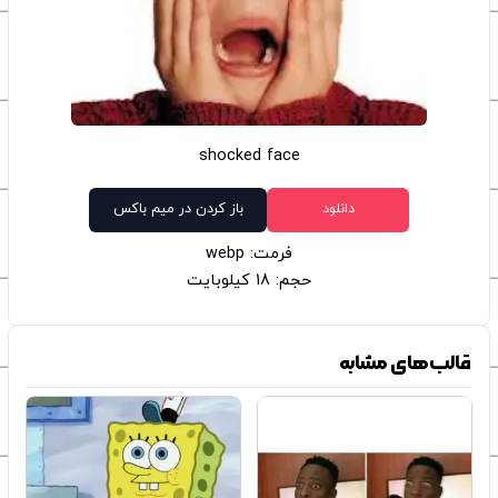
shocked face
دانلود
باز کردن در میم باکس
فرمت: webp
حجم: 18 کیلوبایت
قالب‌های مشابه