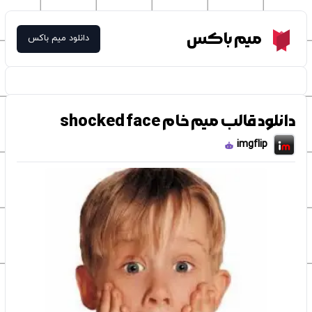
Meme Box
میم باکس
دانلود میم باکس
دانلود قالب میم خام shocked face
imgflip