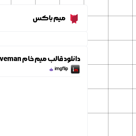
Meme Box
میم باکس
دانلود قالب میم خام Spongebob caveman
imgflip