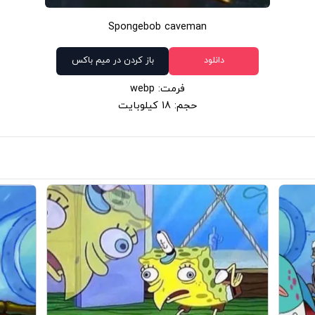
Spongebob caveman
دانلود
باز کردن در میم باکس
فرمت: webp
حجم: 18 کیلوبایت