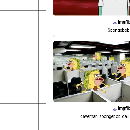
imgfli
Spongebob 
imgfli
caveman spongebob call 