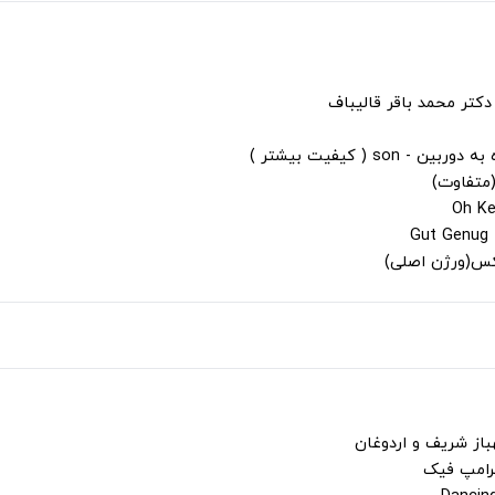
دکتر محمد باقر قالیباف
s ( کیفیت بیشتر )
(متفاوت)
لکس(ورژن اصلی)
باز شریف و اردوغان
ترامپ فیک