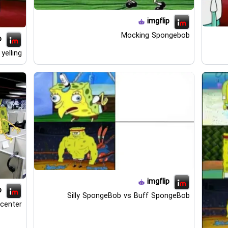
imgflip
Mocking Spongebob
p
yelling
imgflip
p
Silly SpongeBob vs Buff SpongeBob
center