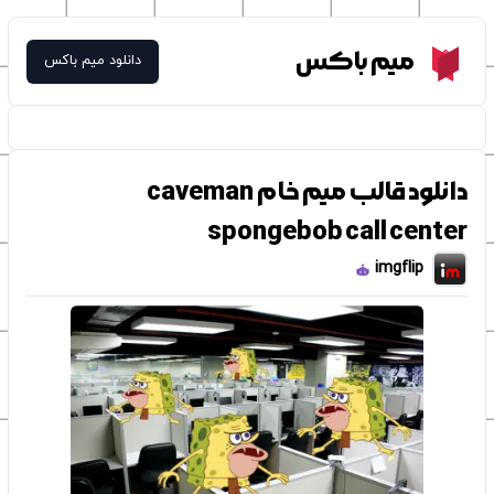
Meme Box
میم باکس
دانلود میم باکس
دانلود قالب میم خام caveman
spongebob call center
imgflip