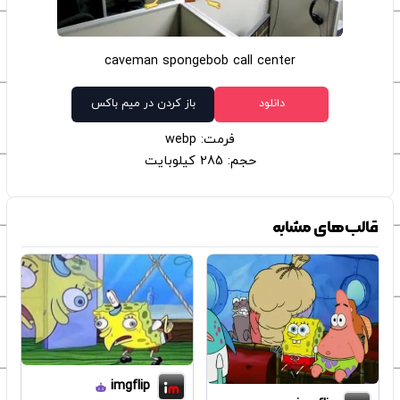
caveman spongebob call center
دانلود
باز کردن در میم باکس
فرمت: webp
حجم: 285 کیلوبایت
قالب‌های مشابه
imgflip