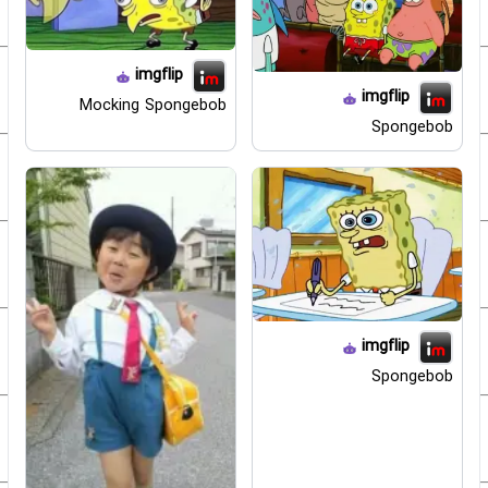
imgflip
imgflip
Mocking Spongebob
Spongebob
imgflip
Spongebob