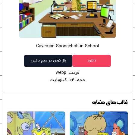
Caveman Spongebob in School
دانلود
باز کردن در میم باکس
فرمت: webp
حجم: 102 کیلوبایت
قالب‌های مشابه