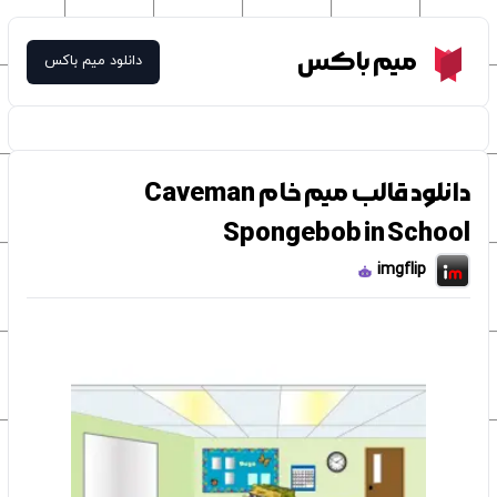
Meme Box
میم باکس
دانلود میم باکس
دانلود قالب میم خام Caveman
Spongebob in School
imgflip