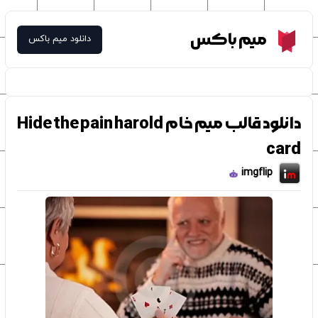
Meme Box
میم باکس
دانلود میم باکس
دانلود قالب میم خام Hide the pain harold
card
imgflip