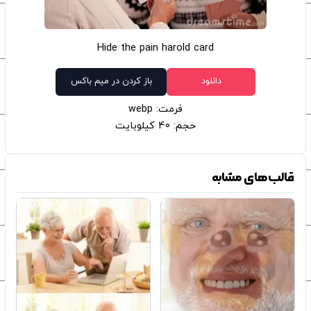
Hide the pain harold card
دانلود
باز کردن در میم باکس
فرمت: webp
حجم: 40 کیلوبایت
قالب‌های مشابه