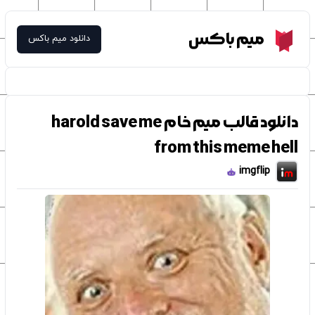
Meme Box
میم باکس
دانلود میم باکس
دانلود قالب میم خام harold save me
from this meme hell
imgflip