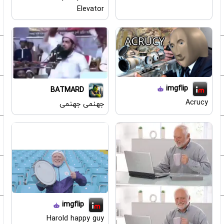
Elevator
imgflip
BATMARD
Acrucy
جهنمی جهنمی
imgflip
Harold happy guy