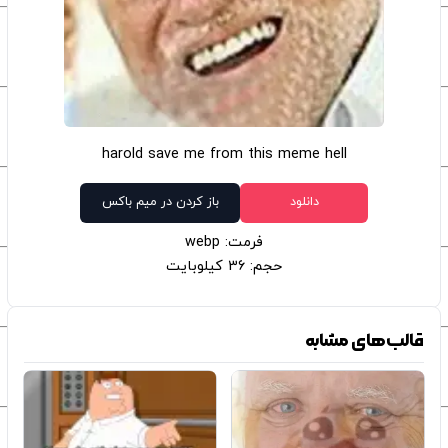
harold save me from this meme hell
دانلود
باز کردن در میم باکس
فرمت: webp
حجم: 36 کیلوبایت
قالب‌های مشابه