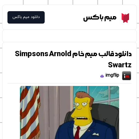
Meme Box
میم باکس
دانلود میم باکس
دانلود قالب میم خام Simpsons Arnold
Swartz
imgflip