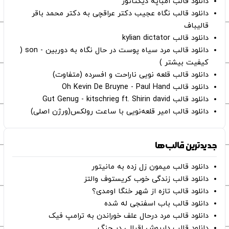
دانلود قالب امباپه دیکتاتور
دانلود قالب نگاه عجیب دکتر عراقچی به دکتر محمد باقر
قالیباف
دانلود قالب kylian dictator
دانلود قالب مرد سیاه پوست در حال نگاه به دوربین - son (
کیفیت بیشتر )
دانلود قالب قلعه نویی ناراحت و افسرده (متفاوت)
دانلود قالب Oh Kevin De Bruyne - Paul Hand
دانلود قالب Gut Genug - kitschrieg ft. Shirin david
دانلود قالب امیر قلعه‌نویی با ساعت رولکس(ورژن اصلی)
جدیدترین قالب‌ها
دانلود قالب میمون زل زده به مانیتور
دانلود قالب زندگی خوب کریستوف والتز
دانلود قالب تازه از شهر خنگا اومدی؟
دانلود قالب باب اسفنجی له شده
دانلود قالب مرد درحال علف خوراندن به ترامپ فیک
دانلود قالب داریوش اقبالی در جنگ