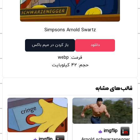
Simpsons Arnold Swartz
دانلود
باز کردن در میم باکس
فرمت: webp
حجم: 42 کیلوبایت
قالب‌های مشابه
imgflip
imgflip
Arnold schwarzenegger